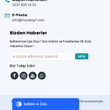
0531 400 10 53
E-Posta
info@motokeyf.com
Bizden Haberler
Bültenimize Üye Olun ! Tüm İndirim ve Fırsatlardan İlk Sizin
Haberiniz Olsun !
ekle
Bizi Takip Edin!
Tek Tıkla Ödeme Kolaylığı
7/24 Canlı Destek
Bu Site
DumanSoft
Gelişmiş E-Ticaret sistemleri ile hazırlanmıştır.
%100 Sorunsuz Alışveriş