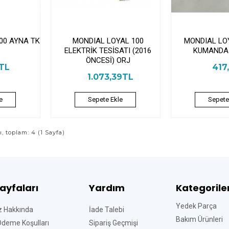
00 AYNA TK
MONDIAL LOYAL 100
MONDIAL LO
ELEKTRİK TESİSATI (2016
KUMANDA 
ÖNCESİ) ORJ
1TL
417
1.073,39TL
e
Sepete Ekle
Sepete
sı, toplam: 4 (1 Sayfa)
Sayfaları
Yardım
Kategorile
Yedek Parça
z Hakkında
İade Talebi
Bakım Ürünleri
Ödeme Koşulları
Sipariş Geçmişi