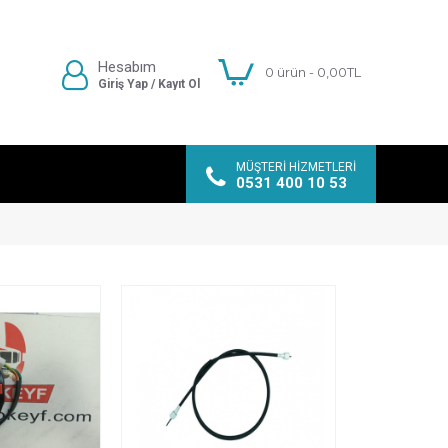
Hesabım
0 ürün - 0,00TL
Giriş Yap / Kayıt Ol
MÜŞTERI HIZMETLERI
0531 400 10 53