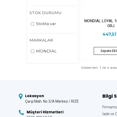
STOK DURUMU
MONDIAL LOYAL 1
Stokta var
ORJ
447,5
MARKALAR
MONDİAL
Sepete Ekl
Gösterilen: 1 ile 4 ara
Bilgi 
Lokasyon
Çarşi Mah. No 3/A Merkez / RİZE
Firmamı
Müşteri Hizmetleri
İade ve 