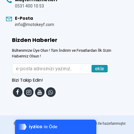
0531 400 10 53
E-Posta
info@motokeyf.com
Bizden Haberler
Bültenimize Üye Olun ! Tüm İndirim ve Fırsatlardan İlk Sizin
Haberiniz Olsun !
ekle
Bizi Takip Edin!
Tek Tıkla Ödeme Kolaylığı
7/24 Canlı Destek
Bu Site
DumanSoft
Gelişmiş E-Ticaret sistemleri ile hazırlanmıştır.
%100 Sorunsuz Alışveriş