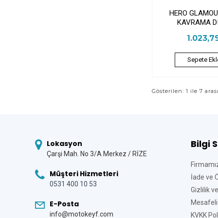
HERO GLAMOU
KAVRAMA DI
1.023,7
Sepete Ekl
Gösterilen: 1 ile 7 aras
Bilgi 
Lokasyon
Çarşi Mah. No 3/A Merkez / RİZE
Firmamı
Müşteri Hizmetleri
İade ve 
0531 400 10 53
Gizlilik 
Mesafeli
E-Posta
info@motokeyf.com
KVKK Poli