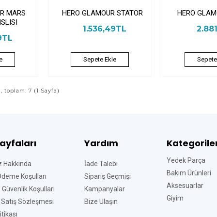
R MARS
HERO GLAMOUR STATOR
HERO GLAM
SLISI
1.536,49TL
2.88
9TL
e
Sepete Ekle
Sepete
ı, toplam: 7 (1 Sayfa)
Sayfaları
Yardım
Kategorile
Yedek Parça
z Hakkında
İade Talebi
Bakım Ürünleri
Ödeme Koşulları
Sipariş Geçmişi
Aksesuarlar
ve Güvenlik Koşulları
Kampanyalar
Giyim
 Satış Sözleşmesi
Bize Ulaşın
tikası