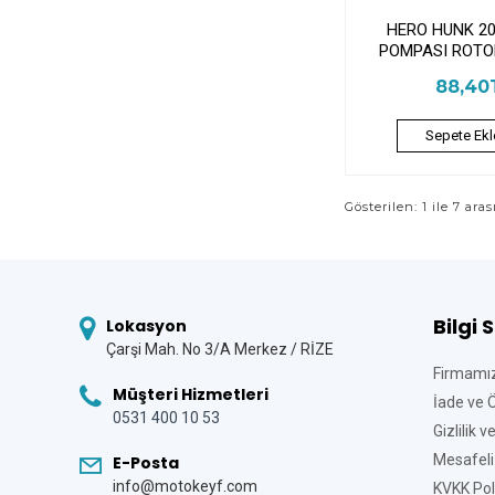
HERO HUNK 2
POMPASI ROTO
88,40
Sepete Ekl
Gösterilen: 1 ile 7 aras
Bilgi 
Lokasyon
Çarşi Mah. No 3/A Merkez / RİZE
Firmamı
Müşteri Hizmetleri
İade ve 
0531 400 10 53
Gizlilik 
Mesafeli
E-Posta
info@motokeyf.com
KVKK Poli