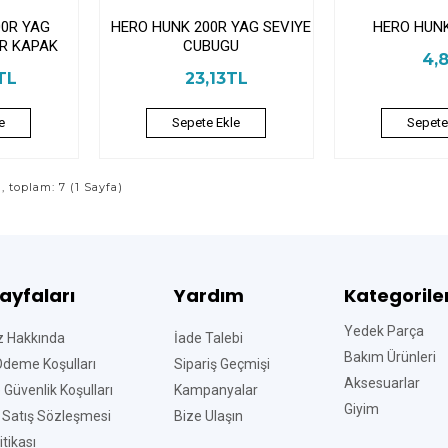
00R YAG
HERO HUNK 200R YAG SEVIYE
HERO HUNK
R KAPAK
CUBUGU
4,
TL
23,13TL
e
Sepete Ekle
Sepete
ı, toplam: 7 (1 Sayfa)
Sayfaları
Yardım
Kategorile
Yedek Parça
z Hakkında
İade Talebi
Bakım Ürünleri
Ödeme Koşulları
Sipariş Geçmişi
Aksesuarlar
ve Güvenlik Koşulları
Kampanyalar
Giyim
 Satış Sözleşmesi
Bize Ulaşın
tikası