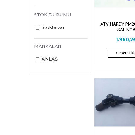
STOK DURUMU
ATV HARDY PM2
Stokta var
SALINC
1.960,2
MARKALAR
Sepete Ekl
ANLAŞ