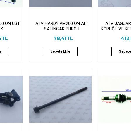
00 ÖN ÜST
ATV HARDY PM200 ÖN ALT
ATV JAGUAR
AK
SALINCAK BURCU
KÖRÜĞÜ VE KE
6TL
78,41TL
412
e
Sepete Ekle
Sepete