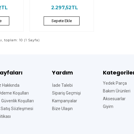
2TL
2.297,52TL
e
Sepete Ekle
sı, toplam: 10 (1 Sayfa)
Sayfaları
Yardım
Kategorile
Yedek Parça
z Hakkında
İade Talebi
Bakım Ürünleri
Ödeme Koşulları
Sipariş Geçmişi
Aksesuarlar
ve Güvenlik Koşulları
Kampanyalar
Giyim
 Satış Sözleşmesi
Bize Ulaşın
tikası