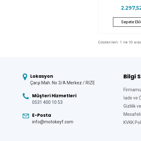
2.297,5
Sepete Ekl
Gösterilen: 1 ile 10 ara
Bilgi 
Lokasyon
Çarşi Mah. No 3/A Merkez / RİZE
Firmamı
Müşteri Hizmetleri
İade ve 
0531 400 10 53
Gizlilik 
Mesafeli
E-Posta
info@motokeyf.com
KVKK Poli