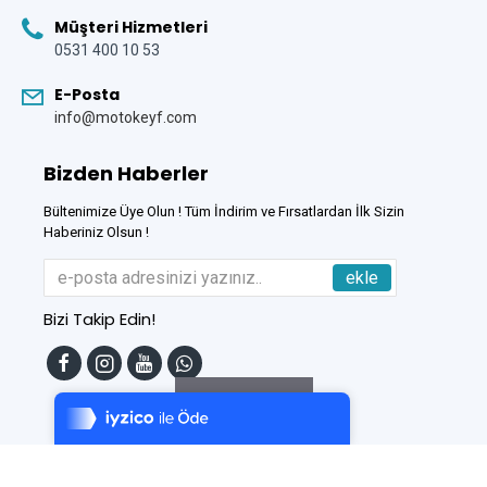
Müşteri Hizmetleri
0531 400 10 53
E-Posta
info@motokeyf.com
Bizden Haberler
Bültenimize Üye Olun ! Tüm İndirim ve Fırsatlardan İlk Sizin
Haberiniz Olsun !
ekle
Bizi Takip Edin!
Tek Tıkla Ödeme Kolaylığı
7/24 Canlı Destek
Filtreleme
%100 Sorunsuz Alışveriş
Daha Fazla Bilgi
Bu Site
DumanSoft
Gelişmiş E-Ticaret sistemleri ile hazırlanmıştır.