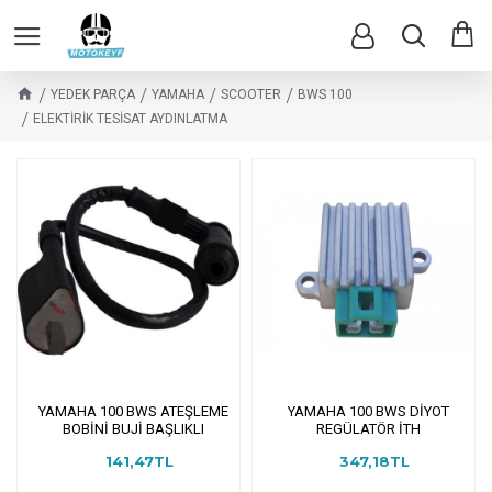
YEDEK PARÇA
YAMAHA
SCOOTER
BWS 100
ELEKTİRİK TESİSAT AYDINLATMA
YAMAHA 100 BWS ATEŞLEME
YAMAHA 100 BWS DİYOT
BOBİNİ BUJİ BAŞLIKLI
REGÜLATÖR İTH
141,47TL
347,18TL