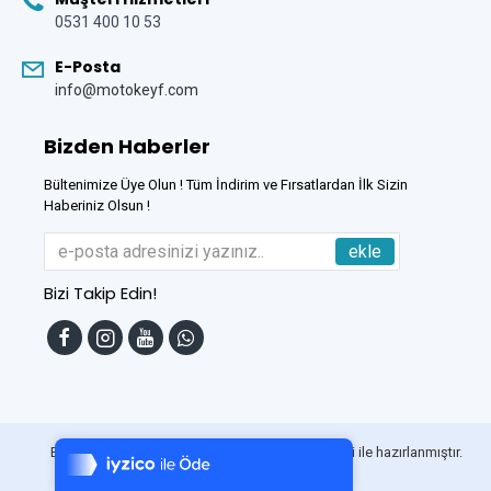
0531 400 10 53
E-Posta
info@motokeyf.com
Bizden Haberler
Bültenimize Üye Olun ! Tüm İndirim ve Fırsatlardan İlk Sizin
Haberiniz Olsun !
ekle
Bizi Takip Edin!
Tek Tıkla Ödeme Kolaylığı
7/24 Canlı Destek
Bu Site
DumanSoft
Gelişmiş E-Ticaret sistemleri ile hazırlanmıştır.
%100 Sorunsuz Alışveriş