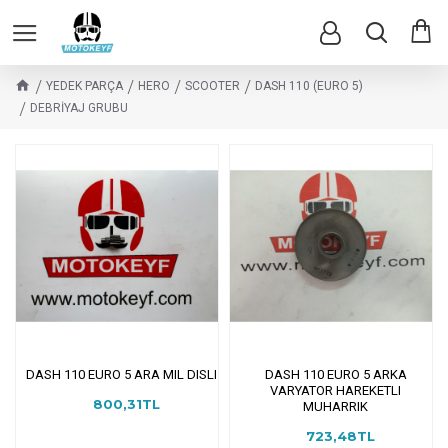
YEDEK PARÇA
HERO
SCOOTER
DASH 110 (EURO 5)
DEBRİYAJ GRUBU
DASH 110 EURO 5 ARA MIL DISLI
DASH 110 EURO 5 ARKA
VARYATOR HAREKETLI
800,31TL
MUHARRIK
723,48TL