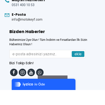
Müşteri Hizmetleri
0531 400 10 53
E-Posta
info@motokeyf.com
Bizden Haberler
Bültenimize Üye Olun ! Tüm İndirim ve Fırsatlardan İlk Sizin
Haberiniz Olsun !
ekle
Bizi Takip Edin!
Tek Tıkla Ödeme Kolaylığı
7/24 Canlı Destek
Filtreleme
%100 Sorunsuz Alışveriş
Daha Fazla Bilgi
Bu Site
DumanSoft
Gelişmiş E-Ticaret sistemleri ile hazırlanmıştır.