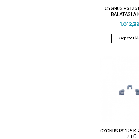
CYGNUS RS125 
BALATASI A 
1.012,3
Sepete Ekl
CYGNUS RS125 K
3 LÜ