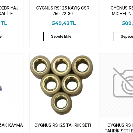
DEBRİYAJ
CYGNUS RS125 KAYIŞ CSR
CYGNUS RS
KALİTE
760-22-30
MICHELIN 
9TL
549,42TL
509
e
Sepete Ekle
Sepete
IZAK KAYMA
CYGNUS RS125 TAHRİK SETİ
CYGNUS RS1
TAHRİK SETİ B