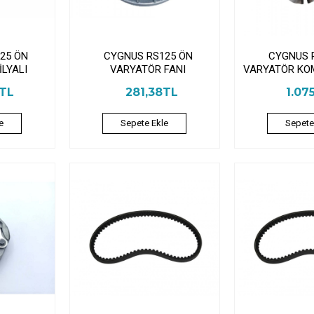
25 ÖN
CYGNUS RS125 ÖN
CYGNUS 
İLYALI
VARYATÖR FANI
VARYATÖR KOM
0TL
281,38TL
1.07
e
Sepete Ekle
Sepete