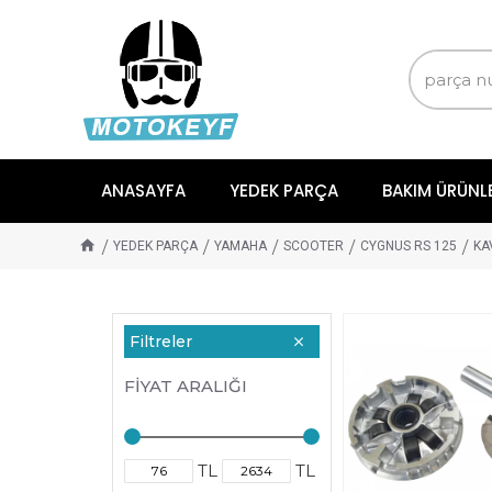
ANASAYFA
YEDEK PARÇA
BAKIM ÜRÜNL
YEDEK PARÇA
YAMAHA
SCOOTER
CYGNUS RS 125
KA
Filtreler
FIYAT ARALIĞI
TL
TL