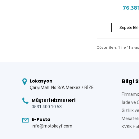
76,38
Sepete Ekl
Gösterilen: 1 ile 11 ara
Bilgi 
Lokasyon
Çarşi Mah. No 3/A Merkez / RİZE
Firmamı
Müşteri Hizmetleri
İade ve 
0531 400 10 53
Gizlilik 
Mesafeli
E-Posta
info@motokeyf.com
KVKK Poli