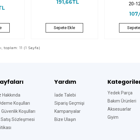
191,66TL
20-1
TL
107
e
Sepete Ekle
Sepete
sı, toplam: 11 (1 Sayfa)
Sayfaları
Yardım
Kategorile
Yedek Parça
z Hakkında
İade Talebi
Bakım Ürünleri
Ödeme Koşulları
Sipariş Geçmişi
Aksesuarlar
ve Güvenlik Koşulları
Kampanyalar
Giyim
 Satış Sözleşmesi
Bize Ulaşın
tikası