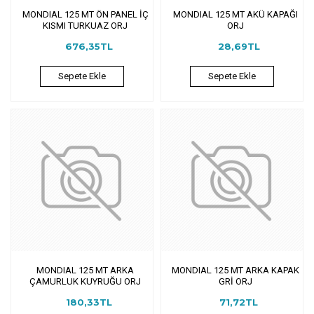
MONDIAL 125 MT ÖN PANEL İÇ
MONDIAL 125 MT AKÜ KAPAĞI
KISMI TURKUAZ ORJ
ORJ
676,35TL
28,69TL
Sepete Ekle
Sepete Ekle
MONDIAL 125 MT ARKA
MONDIAL 125 MT ARKA KAPAK
ÇAMURLUK KUYRUĞU ORJ
GRİ ORJ
180,33TL
71,72TL