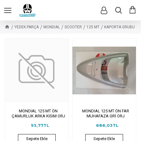
YEDEK PARÇA
MONDIAL
SCOOTER
125 MT
KAPORTA GRUBU
MONDIAL 125 MT ÖN
MONDIAL 125 MT ÖN FAR
ÇAMURLUK ARKA KISIM ORJ
MUHAFAZA GRİ ORJ
93,77TL
686,03TL
Sepete Ekle
Sepete Ekle