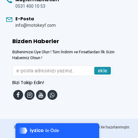
0531 400 10 53
E-Posta
info@motokeyf.com
Bizden Haberler
Bültenimize Üye Olun ! Tüm İndirim ve Fırsatlardan İlk Sizin
Haberiniz Olsun !
ekle
Bizi Takip Edin!
Tek Tıkla Ödeme Kolaylığı
7/24 Canlı Destek
Bu Site
DumanSoft
Gelişmiş E-Ticaret sistemleri ile hazırlanmıştır.
%100 Sorunsuz Alışveriş