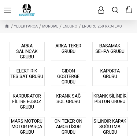
YEDEK PARÇA
MONDIAL
ENDURO
ENDURO 250 RX3-I EVO
ARKA
ARKA TEKER
BASAMAK
SALINCAK
GRUBU
SEHPA GRUBU
GRUBU
ELEKTİRİK
GIDON
KAPORTA
TESİSAT GRUBU
GÖSTERGE
GRUBU
GRUBU
KARBURATOR
KRANK SAĞ
KRANK SİLİNDİR
FİLTRE EGSOZ
SOL GRUBU
PİSTON GRUBU
GRUBU
MARŞ MOTORU
ÖN TEKER ÖN
SİLİNDİR KAPAK
MOTOR PARÇA
AMORTİSOR
SOĞUTMA
GRUBU
GRUBU
GRUBU