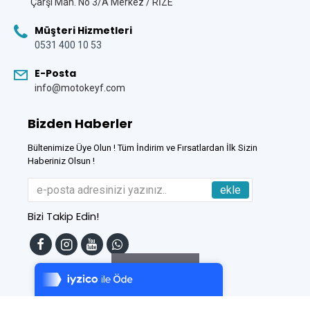
Çarşi Mah. No 3/A Merkez / RİZE
Müşteri Hizmetleri
0531 400 10 53
E-Posta
info@motokeyf.com
Bizden Haberler
Bültenimize Üye Olun ! Tüm İndirim ve Fırsatlardan İlk Sizin
Haberiniz Olsun !
ekle
Bizi Takip Edin!
Tek Tıkla Ödeme Kolaylığı
7/24 Canlı Destek
Filtreleme
%100 Sorunsuz Alışveriş
Daha Fazla Bilgi