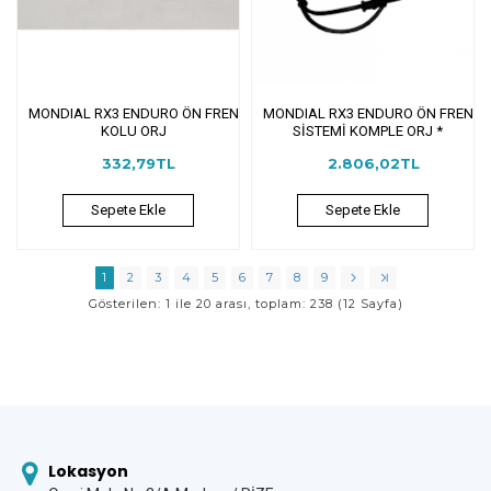
MONDIAL RX3 ENDURO ÖN FREN
MONDIAL RX3 ENDURO ÖN FREN
KOLU ORJ
SİSTEMİ KOMPLE ORJ *
332,79TL
2.806,02TL
Sepete Ekle
Sepete Ekle
1
2
3
4
5
6
7
8
9
Gösterilen: 1 ile 20 arası, toplam: 238 (12 Sayfa)
Lokasyon