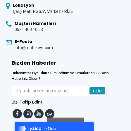
Lokasyon
Çarşi Mah. No 3/A Merkez / RİZE
Müşteri Hizmetleri
0531 400 10 53
E-Posta
info@motokeyf.com
Bizden Haberler
Bültenimize Üye Olun ! Tüm İndirim ve Fırsatlardan İlk Sizin
Haberiniz Olsun !
ekle
Bizi Takip Edin!
Tek Tıkla Ödeme Kolaylığı
7/24 Canlı Destek
Filtreleme