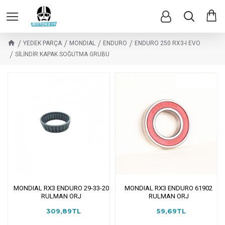
YEDEK PARÇA
MONDIAL
ENDURO
ENDURO 250 RX3-I EVO
SİLİNDİR KAPAK SOĞUTMA GRUBU
MONDIAL RX3 ENDURO 29-33-20
MONDIAL RX3 ENDURO 61902
RULMAN ORJ
RULMAN ORJ
309,89TL
59,69TL