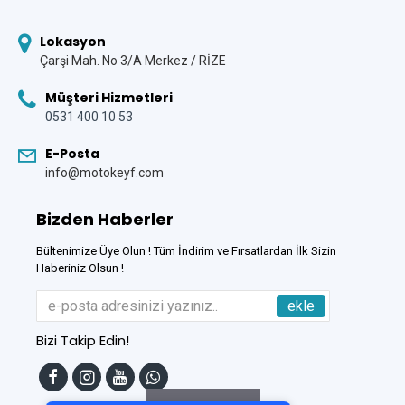
Lokasyon
Çarşi Mah. No 3/A Merkez / RİZE
Müşteri Hizmetleri
0531 400 10 53
E-Posta
info@motokeyf.com
Bizden Haberler
Bültenimize Üye Olun ! Tüm İndirim ve Fırsatlardan İlk Sizin
Haberiniz Olsun !
ekle
Bizi Takip Edin!
Tek Tıkla Ödeme Kolaylığı
7/24 Canlı Destek