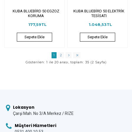
KUBA BLUEBİRD 50 EGZOZ
KUBA BLUEBİRD 50 ELEKTRİK
KORUMA
TESİSATI
177,59TL
1.048,53TL
Sepete Ekle
Sepete Ekle
1
2
Gösterilen: 1 ile 20 arası, toplam: 35 (2 Sayfa)
Lokasyon
Çarşi Mah. No 3/A Merkez / RİZE
Müşteri Hizmetleri
0531 400 10 53