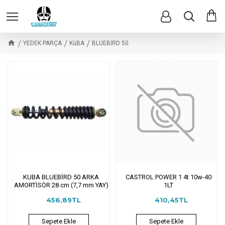
YEDEK PARÇA
KüBA
BLUEBİRD 50
KUBA BLUEBİRD 50 ARKA
CASTROL POWER 1 4t 10w-40
AMORTİSÖR 28 cm (7,7 mm YAY)
1LT
456,89TL
410,45TL
Sepete Ekle
Sepete Ekle