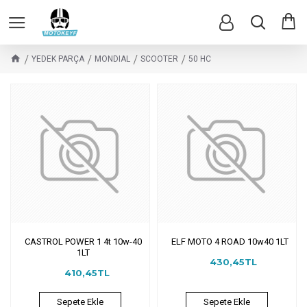
YEDEK PARÇA
MONDIAL
SCOOTER
50 HC
CASTROL POWER 1 4t 10w-40
ELF MOTO 4 ROAD 10w40 1LT
1LT
430,45TL
410,45TL
Sepete Ekle
Sepete Ekle