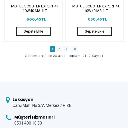
MOTUL SCOOTER EXPERT 4T
MOTUL SCOOTER EXPERT 4T
10W40 MA 1LT
10W40 MB 1LT
660,45TL
650,45TL
Sepete Ekle
Sepete Ekle
1
2
Gösterilen: 1 ile 20 arası, toplam: 21 (2 Sayfa)
Lokasyon
Çarşi Mah. No 3/A Merkez / RİZE
Müşteri Hizmetleri
0531 400 10 53