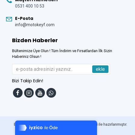
0531 400 10 53
E-Posta
info@motokeyf.com
Bizden Haberler
Bültenimize Üye Olun ! Tüm İndirim ve Fırsatlardan İlk Sizin
Haberiniz Olsun !
ekle
Bizi Takip Edin!
Tek Tıkla Ödeme Kolaylığı
7/24 Canlı Destek
Bu Site
DumanSoft
Gelişmiş E-Ticaret sistemleri ile hazırlanmıştır.
%100 Sorunsuz Alışveriş