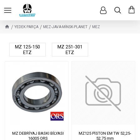
YEDEK PARÇA
MEZ-JAVA-MİNSK-PLANET
MEZ
MZ 125-150
MZ 251-301
ETZ
ETZ
MZ DEBRİYAJ BASKI BİLYASI
MZ125 PİSTON EM TW 52,25-
16005 ORS
52,75 mm