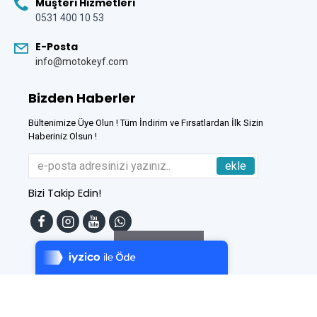
Müşteri Hizmetleri
0531 400 10 53
E-Posta
info@motokeyf.com
Bizden Haberler
Bültenimize Üye Olun ! Tüm İndirim ve Fırsatlardan İlk Sizin
Haberiniz Olsun !
ekle
Bizi Takip Edin!
Tek Tıkla Ödeme Kolaylığı
7/24 Canlı Destek
Filtreleme
%100 Sorunsuz Alışveriş
Daha Fazla Bilgi
Bu Site
DumanSoft
Gelişmiş E-Ticaret sistemleri ile hazırlanmıştır.