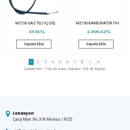
MZ150 GAZ TELİ İÇ-DIŞ
MZ150 KARBÜRATÖR İTH
47,35TL
2.058,02TL
Sepete Ekle
Sepete Ekle
1
2
3
4
5
6
7
8
Gösterilen: 1 ile 20 arası, toplam: 153 (8 Sayfa)
Lokasyon
Çarşi Mah. No 3/A Merkez / RİZE