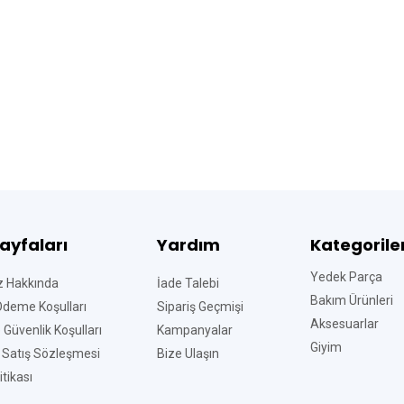
Sayfaları
Yardım
Kategorile
Yedek Parça
z Hakkında
İade Talebi
Bakım Ürünleri
Ödeme Koşulları
Sipariş Geçmişi
Aksesuarlar
ve Güvenlik Koşulları
Kampanyalar
Giyim
 Satış Sözleşmesi
Bize Ulaşın
tikası