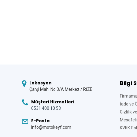
Bilgi 
Lokasyon
Çarşi Mah. No 3/A Merkez / RİZE
Firmamı
Müşteri Hizmetleri
İade ve 
0531 400 10 53
Gizlilik 
Mesafeli
E-Posta
info@motokeyf.com
KVKK Poli