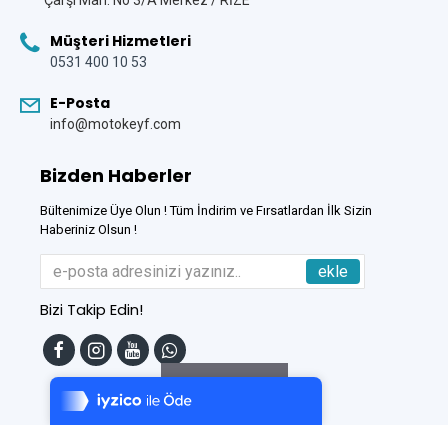
Çarşi Mah. No 3/A Merkez / RİZE
Müşteri Hizmetleri
0531 400 10 53
E-Posta
info@motokeyf.com
Bizden Haberler
Bültenimize Üye Olun ! Tüm İndirim ve Fırsatlardan İlk Sizin
Haberiniz Olsun !
ekle
Bizi Takip Edin!
Tek Tıkla Ödeme Kolaylığı
7/24 Canlı Destek
Filtreleme
%100 Sorunsuz Alışveriş
Daha Fazla Bilgi