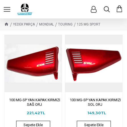
YEDEK PARÇA
MONDIAL
TOURING
125 MG SPORT
100 MG-SP YAN KAPAK KIRMIZI
100 MG-SP YAN KAPAK KIRMIZI
SAĞ ORJ
SOL ORJ
221,42TL
149,30TL
Sepete Ekle
Sepete Ekle