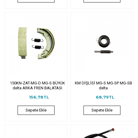
150KN-ZAT-MG-D MG-S BÜYÜK
KM DİŞLİSİ MG-S MG-SP MG-SB
delta ARKA FREN BALATASI
delta
156,78TL
68,79TL
Sepete Ekle
Sepete Ekle