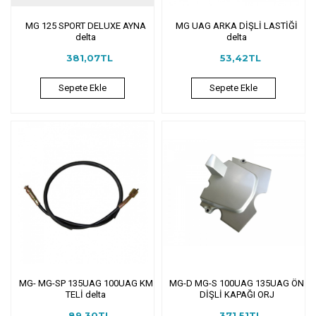
MG 125 SPORT DELUXE AYNA
MG UAG ARKA DİŞLİ LASTİĞİ
delta
delta
381,07TL
53,42TL
Sepete Ekle
Sepete Ekle
MG- MG-SP 135UAG 100UAG KM
MG-D MG-S 100UAG 135UAG ÖN
TELİ delta
DİŞLİ KAPAĞI ORJ
89,30TL
371,51TL