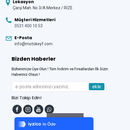
Lokasyon
Çarşi Mah. No 3/A Merkez / RİZE
Müşteri Hizmetleri
0531 400 10 53
E-Posta
info@motokeyf.com
Bizden Haberler
Bültenimize Üye Olun ! Tüm İndirim ve Fırsatlardan İlk Sizin
Haberiniz Olsun !
ekle
Bizi Takip Edin!
Tek Tıkla Ödeme Kolaylığı
7/24 Canlı Destek
Filtreleme
%100 Sorunsuz Alışveriş