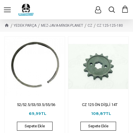
YEDEK PARÇA
MEZ-JAVA-MİNSK-PLANET
CZ
CZ 125-125-180
52/52.5/53/53.5/55/56
CZ 125 ÖN DİŞLİ 14T
69,99TL
108,87TL
Sepete Ekle
Sepete Ekle