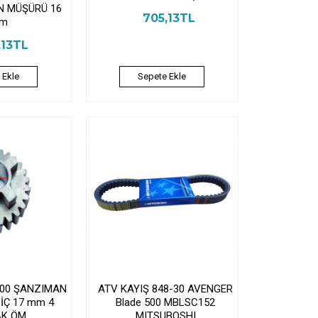
N MÜŞÜRÜ 16
705,13TL
m
,13TL
 Ekle
Sepete Ekle
300 ŞANZIMAN
ATV KAYIŞ 848-30 AVENGER
 İÇ 17 mm 4
Blade 500 MBLSC152
AK ÖM
MITSUBOSHI