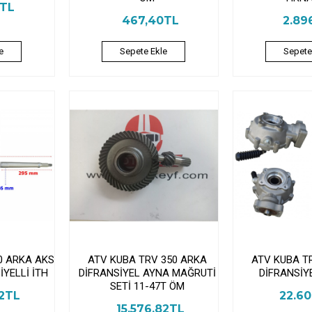
4TL
467,40TL
2.89
e
Sepete Ekle
Sepete
0 ARKA AKS
ATV KUBA TRV 350 ARKA
ATV KUBA T
YELLİ İTH
DİFRANSİYEL AYNA MAĞRUTİ
DİFRANSİY
SETİ 11-47T ÖM
62TL
22.60
15.576,82TL