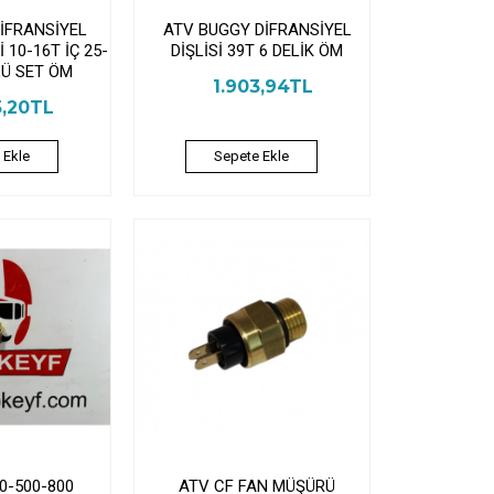
İFRANSİYEL
ATV BUGGY DİFRANSİYEL
 10-16T İÇ 25-
DİŞLİSİ 39T 6 DELİK ÖM
LÜ SET ÖM
1.903,94TL
5,20TL
 Ekle
Sepete Ekle
0-500-800
ATV CF FAN MÜŞÜRÜ