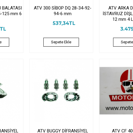
J BALATASI
ATV 300 SİBOP DQ 28-34-92-
ATV ARKA D
5-125 mm 6
94-6 mm
İSTAVRUZ DİŞLİ
12 mm 4 
537,34TL
0TL
3.47
e
Sepete Ekle
Sepete
RANSİYEL
ATV BUGGY DİFRANSİYEL
ATV CF 40