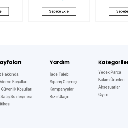
e
Sepete Ekle
Sepete
Sayfaları
Yardım
Kategorile
Yedek Parça
z Hakkında
İade Talebi
Bakım Ürünleri
Ödeme Koşulları
Sipariş Geçmişi
Aksesuarlar
ve Güvenlik Koşulları
Kampanyalar
Giyim
 Satış Sözleşmesi
Bize Ulaşın
tikası