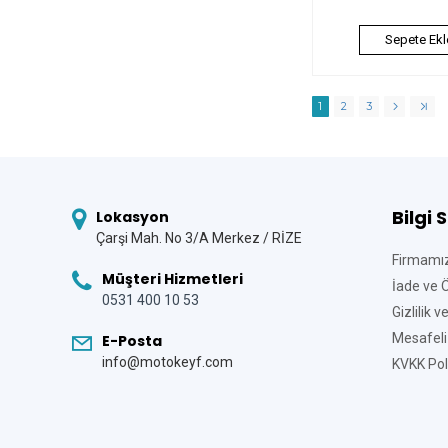
Sepete Ekl
1
2
3
Bilgi 
Lokasyon
Çarşi Mah. No 3/A Merkez / RİZE
Firmamı
Müşteri Hizmetleri
İade ve 
0531 400 10 53
Gizlilik 
Mesafeli
E-Posta
info@motokeyf.com
KVKK Poli
Tek Tıkla Ödeme Kolaylığı