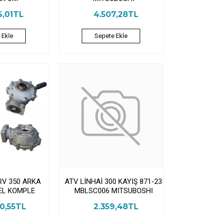
6,01TL
4.507,28TL
 Ekle
Sepete Ekle
RV 350 ARKA
ATV LİNHAİ 300 KAYIŞ 871-23
EL KOMPLE
MBLSC006 MITSUBOSHI
0,55TL
2.359,48TL