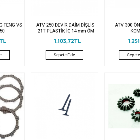
NG FENG VS
ATV 250 DEVİR DAİM DİŞLİSİ
ATV 300 Ö
50
21T PLASTİK İÇ 14 mm ÖM
KOM
0TL
1.103,72TL
1.25
e
Sepete Ekle
Sepete