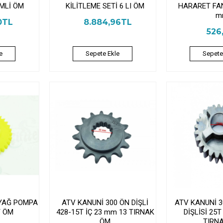
İMLİ ÖM
KİLİTLEME SETİ 6 LI ÖM
HARARET FA
m
0TL
8.884,96TL
526
e
Sepete Ekle
Sepete
 YAĞ POMPA
ATV KANUNİ 300 ÖN DİŞLİ
ATV KANUNİ 
T ÖM
428-15T İÇ 23 mm 13 TIRNAK
DİŞLİSİ 25T
ÖM
TIRN