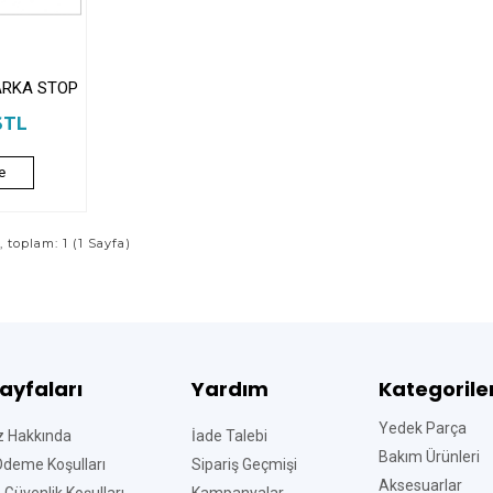
ARKA STOP
6TL
e
ı, toplam: 1 (1 Sayfa)
Sayfaları
Yardım
Kategorile
Yedek Parça
z Hakkında
İade Talebi
Bakım Ürünleri
Ödeme Koşulları
Sipariş Geçmişi
Aksesuarlar