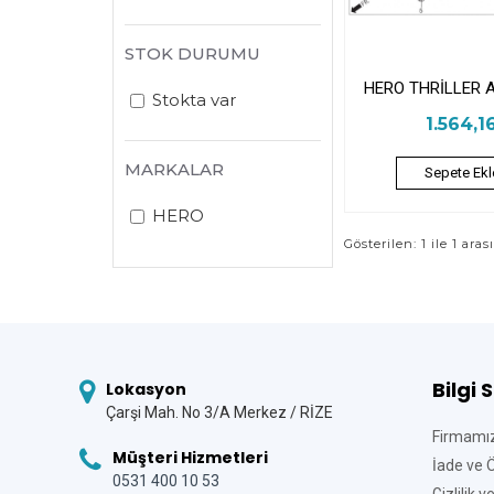
STOK DURUMU
HERO THRİLLER 
Stokta var
1.564,1
MARKALAR
Sepete Ekl
HERO
Gösterilen: 1 ile 1 aras
Bilgi 
Lokasyon
Çarşi Mah. No 3/A Merkez / RİZE
Firmamı
Müşteri Hizmetleri
İade ve 
0531 400 10 53