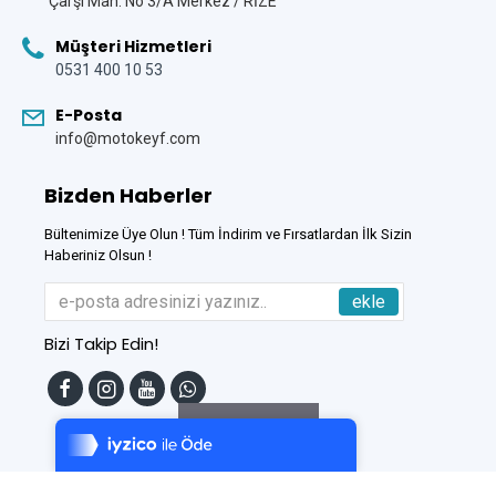
Çarşi Mah. No 3/A Merkez / RİZE
Müşteri Hizmetleri
0531 400 10 53
E-Posta
info@motokeyf.com
Bizden Haberler
Bültenimize Üye Olun ! Tüm İndirim ve Fırsatlardan İlk Sizin
Haberiniz Olsun !
ekle
Bizi Takip Edin!
Tek Tıkla Ödeme Kolaylığı
7/24 Canlı Destek
Filtreleme
%100 Sorunsuz Alışveriş
Daha Fazla Bilgi