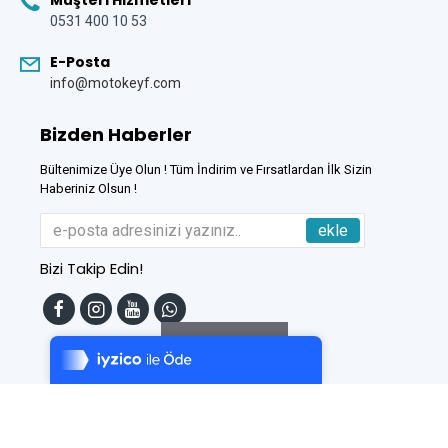
Müşteri Hizmetleri
0531 400 10 53
E-Posta
info@motokeyf.com
Bizden Haberler
Bültenimize Üye Olun ! Tüm İndirim ve Fırsatlardan İlk Sizin
Haberiniz Olsun !
ekle
Bizi Takip Edin!
Tek Tıkla Ödeme Kolaylığı
7/24 Canlı Destek
Filtreleme
%100 Sorunsuz Alışveriş
Daha Fazla Bilgi
Bu Site
DumanSoft
Gelişmiş E-Ticaret sistemleri ile hazırlanmıştır.