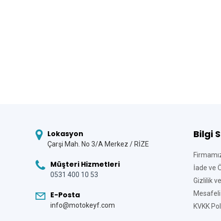
Bilgi 
Lokasyon
Çarşi Mah. No 3/A Merkez / RİZE
Firmamı
Müşteri Hizmetleri
İade ve 
0531 400 10 53
Gizlilik 
Mesafeli
E-Posta
info@motokeyf.com
KVKK Poli