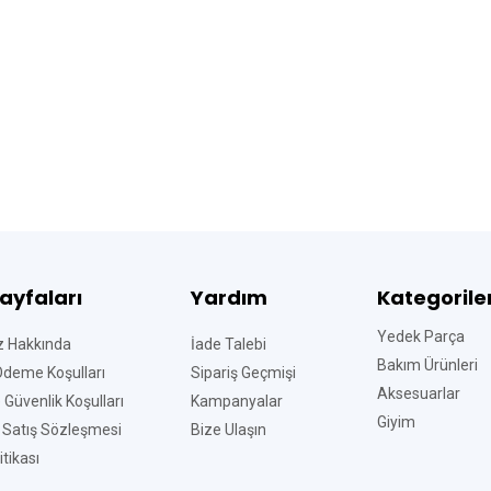
Sayfaları
Yardım
Kategorile
Yedek Parça
z Hakkında
İade Talebi
Bakım Ürünleri
Ödeme Koşulları
Sipariş Geçmişi
Aksesuarlar
ve Güvenlik Koşulları
Kampanyalar
Giyim
 Satış Sözleşmesi
Bize Ulaşın
tikası