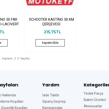
NO 50 FAR
SCHOOTER KASTİNO 50 KM
I-LACİVERT
ÇERÇEVESİ
2TL
215,75TL
e
Sepete Ekle
ı, toplam: 2 (1 Sayfa)
Sayfaları
Yardım
Kategorile
Yedek Parça
z Hakkında
İade Talebi
Bakım Ürünleri
Ödeme Koşulları
Sipariş Geçmişi
Aksesuarlar
ve Güvenlik Koşulları
Kampanyalar