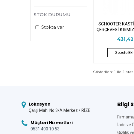
STOK DURUMU
SCHOOTER KASTİ
Stokta var
ÇERÇEVESİ KIRMIZ
431,4
Sepete Ekl
Gösterilen: 1 ile 2 aras
Bilgi 
Lokasyon
Çarşi Mah. No 3/A Merkez / RİZE
Firmamı
Müşteri Hizmetleri
İade ve 
0531 400 10 53
Gizlilik 