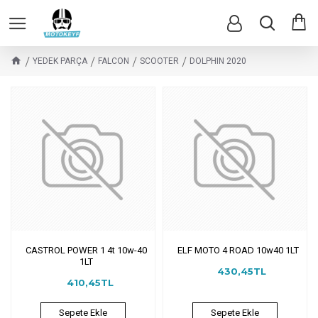
YEDEK PARÇA
FALCON
SCOOTER
DOLPHIN 2020
CASTROL POWER 1 4t 10w-40
ELF MOTO 4 ROAD 10w40 1LT
1LT
430,45TL
410,45TL
Sepete Ekle
Sepete Ekle