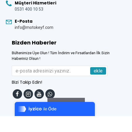
Müşteri Hizmetleri
0531 400 10 53
E-Posta
info@motokeyf.com
Bizden Haberler
Bültenimize Üye Olun ! Tüm İndirim ve Fırsatlardan İlk Sizin
Haberiniz Olsun !
ekle
Bizi Takip Edin!
Tek Tıkla Ödeme Kolaylığı
7/24 Canlı Destek
Filtreleme
%100 Sorunsuz Alışveriş
Daha Fazla Bilgi
Bu Site
DumanSoft
Gelişmiş E-Ticaret sistemleri ile hazırlanmıştır.