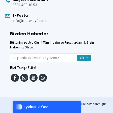
0531 400 10 53
E-Posta
info@motokeyf.com
Bizden Haberler
Bültenimize Üye Olun ! Tüm İndirim ve Fırsatlardan İlk Sizin
Haberiniz Olsun !
ekle
Bizi Takip Edin!
Tek Tıkla Ödeme Kolaylığı
7/24 Canlı Destek
Bu Site
DumanSoft
Gelişmiş E-Ticaret sistemleri ile hazırlanmıştır.
%100 Sorunsuz Alışveriş