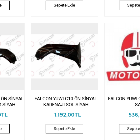
e
Sepete Ekle
Sepete
 ÖN SİNYAL
FALCON YUWI G10 ÖN SİNYAL
FALCON YUWI 
Ğ SİYAH
KARENAJI SOL SİYAH
S
0TL
1.192,00TL
536
e
Sepete Ekle
Sepete