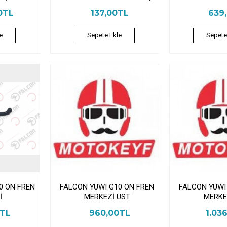
0TL
137,00TL
639
e
Sepete Ekle
Sepete
0 ÖN FREN
FALCON YUWI G10 ÖN FREN
FALCON YUWI
İ
MERKEZİ ÜST
MERKE
0TL
960,00TL
1.03