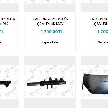
10 ÇANTA
FALCON YUWI G10 ÖN
FALCON YU
İRİ 2Lİ
ÇAMURLUK MAVİ
ÇAMURL
TL
1.700,00TL
1.70
e
Sepete Ekle
Sepete