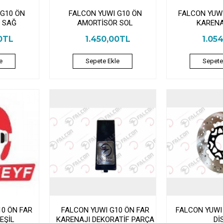
 G10 ÖN
FALCON YUWI G10 ÖN
FALCON YUWI
 SAĞ
AMORTİSÖR SOL
KARENA
0TL
1.450,00TL
1.05
e
Sepete Ekle
Sepete
10 ÖN FAR
FALCON YUWI G10 ÖN FAR
FALCON YUWI
EŞİL
KARENAJI DEKORATİF PARÇA
Dİ