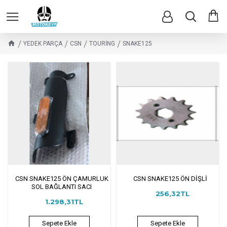
YEDEK PARÇA
CSN
TOURİNG
SNAKE125
CSN SNAKE125 ÖN ÇAMURLUK
CSN SNAKE125 ÖN DİŞLİ
SOL BAĞLANTI SACI
256,32TL
1.298,31TL
Sepete Ekle
Sepete Ekle