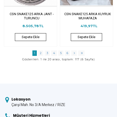
CSN SNAKE125 ARKA JANT -
CSN SNAKE125 ARKA KUYRUK
TURUNCU
MUHAFAZA
8.505,78TL
419,97TL
Sepete Ekle
Sepete Ekle
1
2
3
4
5
6
Gösterilen: 1 ile 20 arası, toplam: 117 (6 Sayfa)
Lokasyon
Çarşi Mah. No 3/A Merkez / RİZE
Müşteri Hizmetleri