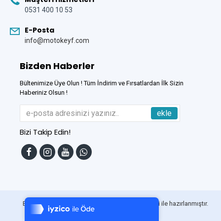
0531 400 10 53
E-Posta
info@motokeyf.com
Bizden Haberler
Bültenimize Üye Olun ! Tüm İndirim ve Fırsatlardan İlk Sizin
Haberiniz Olsun !
ekle
Bizi Takip Edin!
Tek Tıkla Ödeme Kolaylığı
7/24 Canlı Destek
Bu Site
DumanSoft
Gelişmiş E-Ticaret sistemleri ile hazırlanmıştır.
%100 Sorunsuz Alışveriş