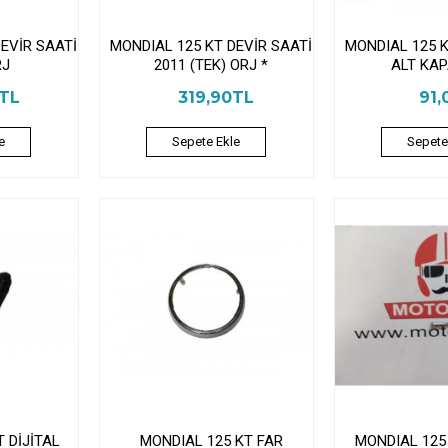
EVİR SAATİ
MONDIAL 125 KT DEVİR SAATİ
MONDIAL 125 K
RJ
2011 (TEK) ORJ *
ALT KAP
7TL
319,90TL
91,
e
Sepete Ekle
Sepete
 DİJİTAL
MONDIAL 125 KT FAR
MONDIAL 125