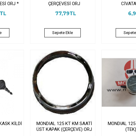
Sİ ORJ *
ÇERÇEVESİ ORJ
CİVATA
3TL
77,79TL
6,
e
Sepete Ekle
Sepete
KASK KİLDİ
MONDIAL 125 KT KM SAATİ
MONDIAL 125
ÜST KAPAK (ÇERÇEVE) ORJ
(TEK