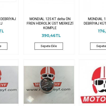
 DEBRİYAJ
MONDIAL 125 KT delta ÖN
MONDIAL 12
RJ
FREN HİDROLİK ÜST MERKEZİ
DEBRİYAJ KÜ
KOMPLE
TL
176
390,46TL
e
Sepete Ekle
Sepete