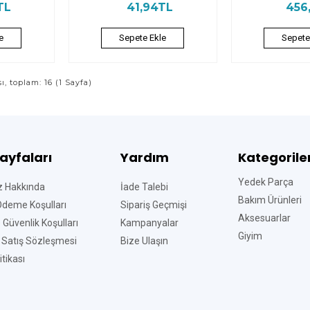
TL
41,94TL
456
e
Sepete Ekle
Sepete
sı, toplam: 16 (1 Sayfa)
Sayfaları
Yardım
Kategorile
Yedek Parça
z Hakkında
İade Talebi
Bakım Ürünleri
Ödeme Koşulları
Sipariş Geçmişi
Aksesuarlar
ve Güvenlik Koşulları
Kampanyalar
Giyim
 Satış Sözleşmesi
Bize Ulaşın
tikası