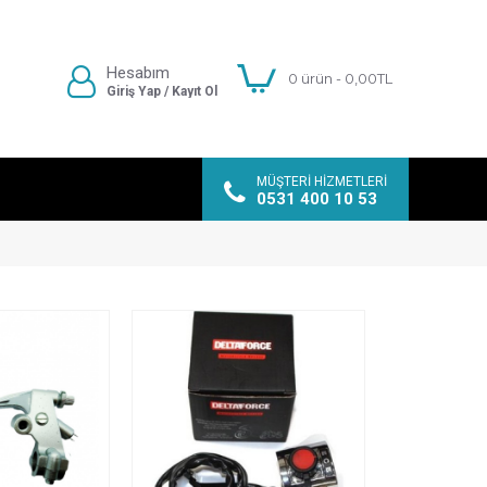
Hesabım
0 ürün - 0,00TL
Giriş Yap / Kayıt Ol
MÜŞTERI HIZMETLERI
0531 400 10 53