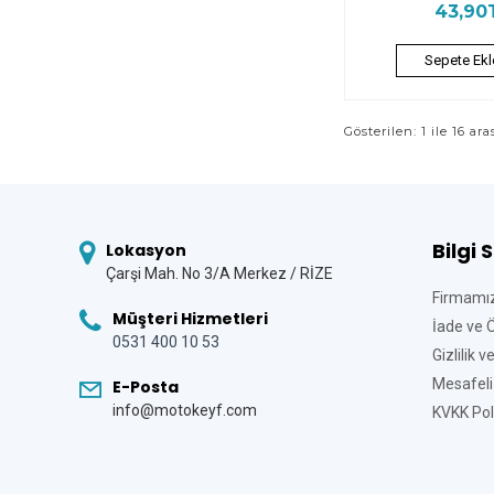
43,90
Sepete Ekl
Gösterilen: 1 ile 16 ara
Bilgi 
Lokasyon
Çarşi Mah. No 3/A Merkez / RİZE
Firmamı
Müşteri Hizmetleri
İade ve 
0531 400 10 53
Gizlilik 
Mesafeli
E-Posta
info@motokeyf.com
KVKK Poli