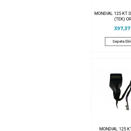
MONDIAL 125 KT D
(TEK) O
397,3
Sepete Ekl
MONDIAL 125 KT