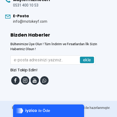
0531 400 10 53
E-Posta
info@motokeyf.com
Bizden Haberler
Bültenimize Üye Olun ! Tüm İndirim ve Fırsatlardan İlk Sizin
Haberiniz Olsun !
ekle
Bizi Takip Edin!
Tek Tıkla Ödeme Kolaylığı
7/24 Canlı Destek
Bu Site
DumanSoft
Gelişmiş E-Ticaret sistemleri ile hazırlanmıştır.
%100 Sorunsuz Alışveriş