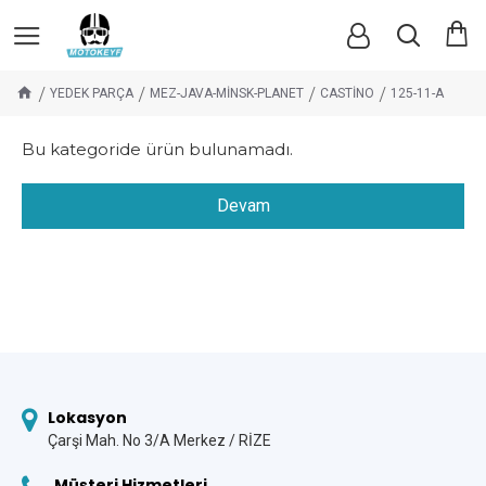
YEDEK PARÇA
MEZ-JAVA-MİNSK-PLANET
CASTİNO
125-11-A
Bu kategoride ürün bulunamadı.
Devam
Lokasyon
Çarşi Mah. No 3/A Merkez / RİZE
Müşteri Hizmetleri