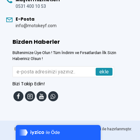
0531 400 10 53
E-Posta
info@motokeyf.com
Bizden Haberler
Bültenimize Üye Olun ! Tüm İndirim ve Fırsatlardan İlk Sizin
Haberiniz Olsun !
ekle
Bizi Takip Edin!
Tek Tıkla Ödeme Kolaylığı
7/24 Canlı Destek
Bu Site
DumanSoft
Gelişmiş E-Ticaret sistemleri ile hazırlanmıştır.
%100 Sorunsuz Alışveriş