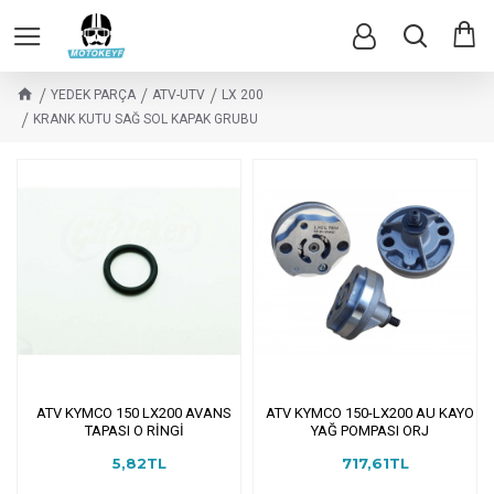
YEDEK PARÇA
ATV-UTV
LX 200
KRANK KUTU SAĞ SOL KAPAK GRUBU
ATV KYMCO 150 LX200 AVANS
ATV KYMCO 150-LX200 AU KAYO
TAPASI O RİNGİ
YAĞ POMPASI ORJ
5,82TL
717,61TL