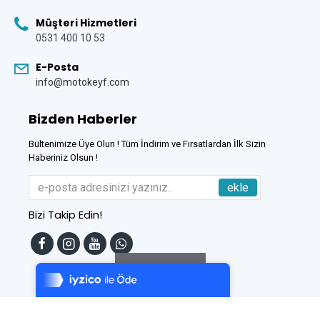
Müşteri Hizmetleri
0531 400 10 53
E-Posta
info@motokeyf.com
Bizden Haberler
Bültenimize Üye Olun ! Tüm İndirim ve Fırsatlardan İlk Sizin
Haberiniz Olsun !
ekle
Bizi Takip Edin!
Tek Tıkla Ödeme Kolaylığı
7/24 Canlı Destek
Filtreleme
%100 Sorunsuz Alışveriş
Daha Fazla Bilgi
Bu Site
DumanSoft
Gelişmiş E-Ticaret sistemleri ile hazırlanmıştır.