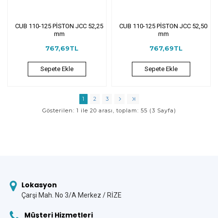
CUB 110-125 PİSTON JCC 52,25
CUB 110-125 PİSTON JCC 52,50
mm
mm
767,69TL
767,69TL
Sepete Ekle
Sepete Ekle
1
2
3
Gösterilen: 1 ile 20 arası, toplam: 55 (3 Sayfa)
Lokasyon
Çarşi Mah. No 3/A Merkez / RİZE
Müşteri Hizmetleri