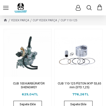
YEDEK PARÇA
CUP YEDEK PARÇA
CUP 110-125
CUB 100 KARBÜRATÖR
CUB 110-125 PİSTON IKYP 53,65
SHENGWEY
mm (STD.1,25)
629,04TL
776,26TL
Sepete Ekle
Sepete Ekle