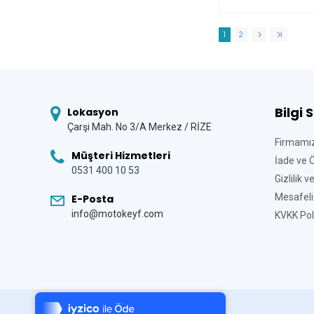
1
2
Bilgi 
Lokasyon
Çarşi Mah. No 3/A Merkez / RİZE
Firmamı
Müşteri Hizmetleri
İade ve 
0531 400 10 53
Gizlilik 
Mesafeli
E-Posta
info@motokeyf.com
KVKK Poli
Tek Tıkla Ödeme Kolaylığı
7/24 Canlı Destek