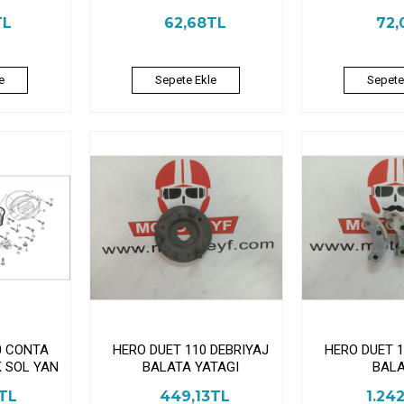
TL
62,68TL
72,
e
Sepete Ekle
Sepete
0 CONTA
HERO DUET 110 DEBRIYAJ
HERO DUET 1
K SOL YAN
BALATA YATAGI
BALA
4TL
449,13TL
1.24