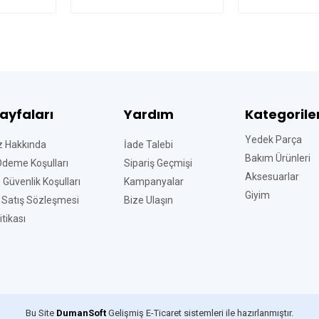
Sayfaları
Yardım
Kategorile
Yedek Parça
z Hakkında
İade Talebi
Bakım Ürünleri
Ödeme Koşulları
Sipariş Geçmişi
Aksesuarlar
ve Güvenlik Koşulları
Kampanyalar
Giyim
 Satış Sözleşmesi
Bize Ulaşın
tikası
Bu Site
DumanSoft
Gelişmiş E-Ticaret sistemleri ile hazırlanmıştır.