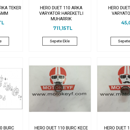
ARKA TEKER
HERO DUET 110 ARKA
HERO DUET
6MM
VARYATOR HAREKETLI
VARYATO
MUHARRIK
TL
45,
711,15TL
e
Sepete Ekle
Sepete
10 BURC
HERO DUET 110 BURC KECE
HERO DUET 1