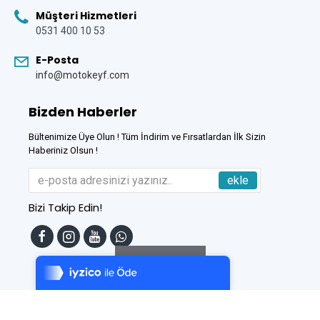
Müşteri Hizmetleri
0531 400 10 53
E-Posta
info@motokeyf.com
Bizden Haberler
Bültenimize Üye Olun ! Tüm İndirim ve Fırsatlardan İlk Sizin
Haberiniz Olsun !
ekle
Bizi Takip Edin!
Tek Tıkla Ödeme Kolaylığı
7/24 Canlı Destek
Filtreleme
%100 Sorunsuz Alışveriş
Daha Fazla Bilgi
Bu Site
DumanSoft
Gelişmiş E-Ticaret sistemleri ile hazırlanmıştır.