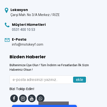
Lokasyon
Çarşi Mah. No 3/A Merkez / RİZE
Müşteri Hizmetleri
0531 400 10 53
E-Posta
info@motokeyf.com
Bizden Haberler
Bültenimize Üye Olun ! Tüm İndirim ve Fırsatlardan İlk Sizin
Haberiniz Olsun !
ekle
Bizi Takip Edin!
Tek Tıkla Ödeme Kolaylığı
7/24 Canlı Destek
Filtreleme