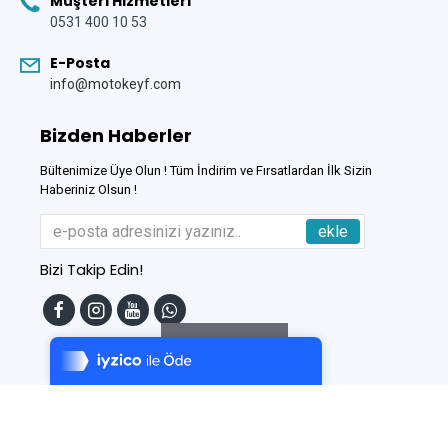
Müşteri Hizmetleri
0531 400 10 53
E-Posta
info@motokeyf.com
Bizden Haberler
Bültenimize Üye Olun ! Tüm İndirim ve Fırsatlardan İlk Sizin
Haberiniz Olsun !
ekle
Bizi Takip Edin!
Tek Tıkla Ödeme Kolaylığı
7/24 Canlı Destek
Filtreleme
%100 Sorunsuz Alışveriş
Daha Fazla Bilgi
Bu Site
DumanSoft
Gelişmiş E-Ticaret sistemleri ile hazırlanmıştır.