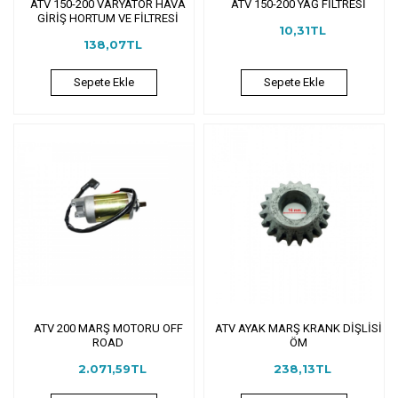
ATV 150-200 VARYATÖR HAVA
ATV 150-200 YAĞ FİLTRESİ
GİRİŞ HORTUM VE FİLTRESİ
10,31TL
138,07TL
Sepete Ekle
Sepete Ekle
ATV 200 MARŞ MOTORU OFF
ATV AYAK MARŞ KRANK DİŞLİSİ
ROAD
ÖM
2.071,59TL
238,13TL