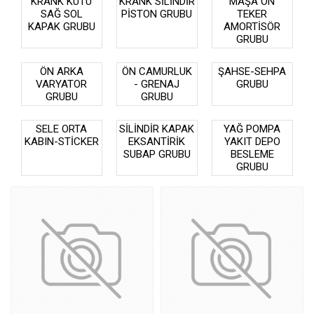
KRANK KUTU
KRANK SİLİNDİR
MAŞA ÖN
SAĞ SOL
PİSTON GRUBU
TEKER
KAPAK GRUBU
AMORTİSÖR
GRUBU
ÖN ARKA
ÖN CAMURLUK
ŞAHSE-SEHPA
VARYATOR
- GRENAJ
GRUBU
GRUBU
GRUBU
SELE ORTA
SİLİNDİR KAPAK
YAĞ POMPA
KABIN-STİCKER
EKSANTİRİK
YAKIT DEPO
SUBAP GRUBU
BESLEME
GRUBU