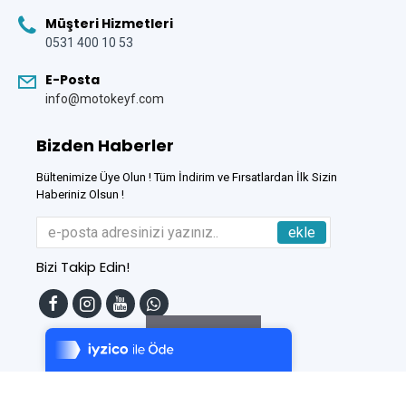
Müşteri Hizmetleri
0531 400 10 53
E-Posta
info@motokeyf.com
Bizden Haberler
Bültenimize Üye Olun ! Tüm İndirim ve Fırsatlardan İlk Sizin
Haberiniz Olsun !
ekle
Bizi Takip Edin!
Tek Tıkla Ödeme Kolaylığı
7/24 Canlı Destek
Filtreleme
%100 Sorunsuz Alışveriş
Daha Fazla Bilgi
Bu Site
DumanSoft
Gelişmiş E-Ticaret sistemleri ile hazırlanmıştır.