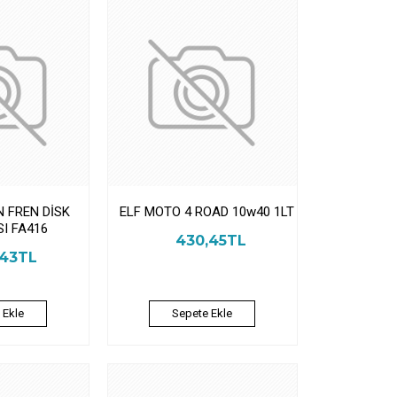
N FREN DİSK
ELF MOTO 4 ROAD 10w40 1LT
I FA416
430,45TL
,43TL
 Ekle
Sepete Ekle