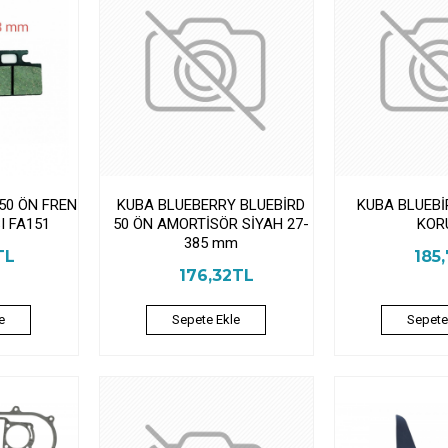
50 ÖN FREN
KUBA BLUEBERRY BLUEBİRD
KUBA BLUEBİ
I FA151
50 ÖN AMORTİSÖR SİYAH 27-
KOR
385 mm
TL
185
176,32TL
e
Sepete Ekle
Sepete