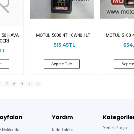
 50 HAVA
MOTUL 5000 4T 10W40 1LT
MOTUL 5100 
GERİ
515,45TL
654
8TL
e
Sepete Ekle
Sepete
6
7
8
9
Sayfaları
Yardım
Kategorile
Yedek Parça
z Hakkında
İade Talebi