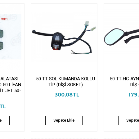
BALATASI
50 TT SOL KUMANDA KOLLU
50 TT-HC AY
 50 LİFAN
TİP (DİŞİ SOKET)
DİŞ
İT JET 50-
300,08TL
179
2TL
e
Sepete Ekle
Sepete