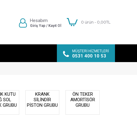
Hesabım
0 ürün - 0,00TL
Giriş Yap / Kayıt Ol
MÜŞTERI HIZMETLERI
0531 400 10 53
K KUTU
KRANK
ÖN TEKER
Ğ SOL
SİLİNDİR
AMORTİSÖR
K GRUBU
PİSTON GRUBU
GRUBU