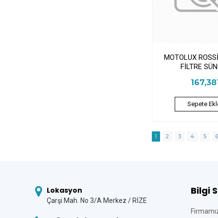
MOTOLUX ROSSİ
FİLTRE SÜN
167,3
Sepete Ekl
1
2
3
4
5
Bilgi 
Lokasyon
Çarşi Mah. No 3/A Merkez / RİZE
Firmamı