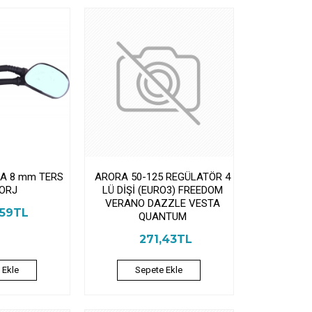
NA 8 mm TERS
ARORA 50-125 REGÜLATÖR 4
 ORJ
LÜ DİŞİ (EURO3) FREEDOM
VERANO DAZZLE VESTA
,59TL
QUANTUM
271,43TL
 Ekle
Sepete Ekle