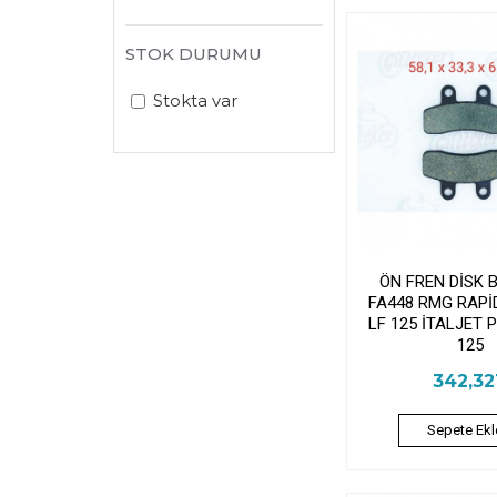
STOK DURUMU
Stokta var
ÖN FREN DİSK 
FA448 RMG RAPİD
LF 125 İTALJET P
125
342,3
Sepete Ekl