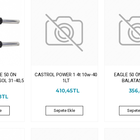
E 50 ÖN
CASTROL POWER 1 4t 10w-40
EAGLE 50 Ö
OL 31-40,5
1LT
BALATAS
410,45TL
356
8TL
e
Sepete Ekle
Sepete