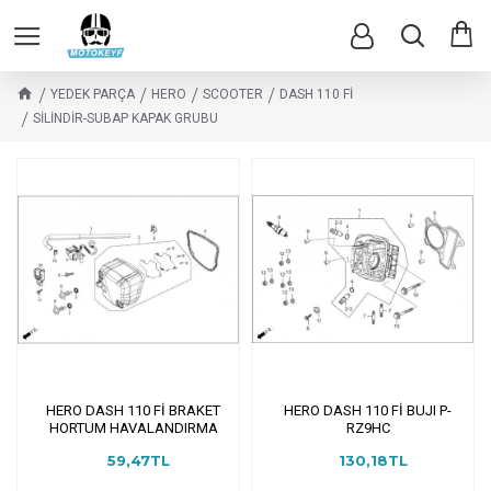
YEDEK PARÇA
HERO
SCOOTER
DASH 110 Fİ
SİLİNDİR-SUBAP KAPAK GRUBU
HERO DASH 110 Fİ BRAKET
HERO DASH 110 Fİ BUJI P-
HORTUM HAVALANDIRMA
RZ9HC
59,47TL
130,18TL