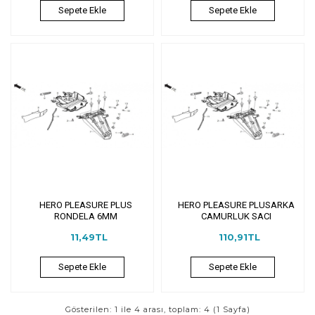
Sepete Ekle
Sepete Ekle
HERO PLEASURE PLUS
HERO PLEASURE PLUSARKA
RONDELA 6MM
CAMURLUK SACI
11,49TL
110,91TL
Sepete Ekle
Sepete Ekle
Gösterilen: 1 ile 4 arası, toplam: 4 (1 Sayfa)